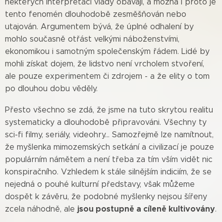
některých interpretací vlády obávají, a možná i proto je
tento fenomén dlouhodobě zesměšňován nebo
utajován. Argumentem bývá, že úplné odhalení by
mohlo současně otřást velkými náboženstvími,
ekonomikou i samotným společenským řádem. Lidé by
mohli získat dojem, že lidstvo není vrcholem stvoření,
ale pouze experimentem či zdrojem - a že elity o tom
po dlouhou dobu věděly.
Přesto všechno se zdá, že jsme na tuto skrytou realitu
systematicky a dlouhodobě připravováni. Všechny ty
sci-fi filmy, seriály, videohry... Samozřejmě lze namítnout,
že myšlenka mimozemských setkání a civilizací je pouze
populárním námětem a není třeba za tím vším vidět nic
konspiračního. Vzhledem k stále silnějším indiciím, že se
nejedná o pouhé kulturní představy, však můžeme
dospět k závěru, že podobné myšlenky nejsou šířeny
jsou postupně a cíleně kultivovány
zcela náhodně, ale
.