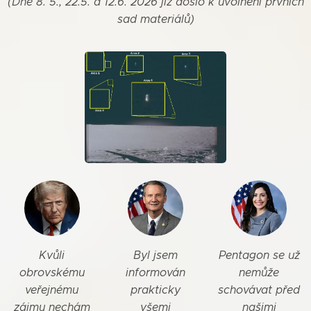
(Dne 8. 5., 22.5. a 12.6. 2026 již došlo k uvolnění prvních
sad materiálů)
Kvůli
Byl jsem
Pentagon se už
obrovskému
informován
nemůže
veřejnému
prakticky
schovávat před
zájmu nechám
všemi
našimi