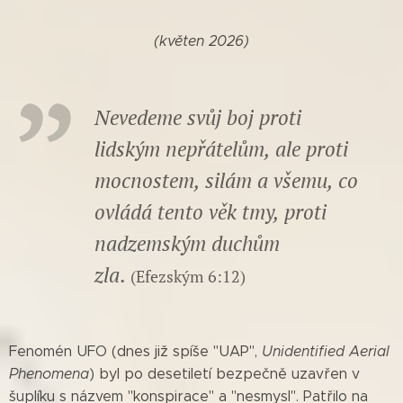
(květen 2026)
Nevedeme svůj boj proti
lidským nepřátelům, ale proti
mocnostem, silám a všemu, co
ovládá tento věk tmy, proti
nadzemským duchům
zla
.
(Efezským 6:12)
Fenomén UFO (dnes již spíše "UAP",
Unidentified Aerial
Phenomena
) byl po desetiletí bezpečně uzavřen v
šuplíku s názvem "konspirace" a "nesmysl". Patřilo na