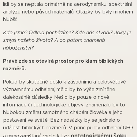
lidí by se neptala primárně na aerodynamiku, spektrální
analýzu nebo původ materiálů. Otázky by byly mnohem
hlubší:
Kdo jsme? Odkud pocházíme? Kdo nás stvořil? Jaký je
smysl našeho života? A co potom znamená
náboženství?
Právě zde se otevírá prostor pro klam biblických
rozměrů.
Pokud by skutečně došlo k zásadnímu a celosvětově
významnému odhalení, mělo by to výše zmíněné
dalekosáhlé důsledky. Nešlo by pouze o nové
informace či technologické objevy; znamenalo by to
hlubokou změnu samotného chápání člověka a jeho
postavení ve světě. Bez nadsázky by se jednalo o
událost biblických rozměrů. V principu by odhalení UFO
ontologickému šoku
a mimozemšťanů vedlo k tzv.