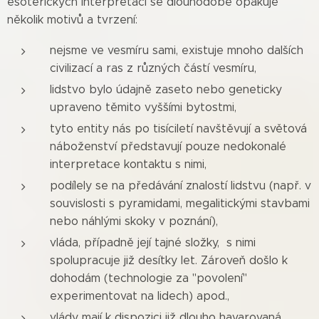
esoterických interpretací se dlouhodobě opakuje
několik motivů a tvrzení:
nejsme ve vesmíru sami, existuje mnoho dalších
civilizací a ras z různých částí vesmíru,
lidstvo bylo údajně zaseto nebo geneticky
upraveno těmito vyššími bytostmi,
tyto entity nás po tisíciletí navštěvují a světová
náboženství představují pouze nedokonalé
interpretace kontaktu s nimi,
podílely se na předávání znalostí lidstvu (např. v
souvislosti s pyramidami, megalitickými stavbami
nebo náhlými skoky v poznání),
vláda, případně její tajné složky, s nimi
spolupracuje již desítky let. Zároveň došlo k
dohodám (technologie za "povolení"
experimentovat na lidech) apod.,
vlády mají k dispozici již dlouho havarovaná