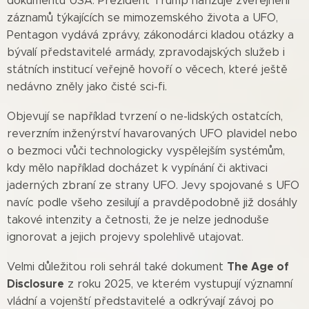
dokumentů USA. Prezident Trump nařizuje zveřejnění
záznamů týkajících se mimozemského života a UFO,
Pentagon vydává zprávy, zákonodárci kladou otázky a
bývalí představitelé armády, zpravodajských služeb i
státních institucí veřejně hovoří o věcech, které ještě
nedávno zněly jako čisté sci-fi.
Objevují se například tvrzení o ne-lidských ostatcích,
reverzním inženýrství havarovaných UFO plavidel nebo
o bezmoci vůči technologicky vyspělejším systémům,
kdy mělo například docházet k vypínání či aktivaci
jaderných zbraní ze strany UFO. Jevy spojované s UFO
navíc podle všeho zesilují a pravděpodobně již dosáhly
takové intenzity a četnosti, že je nelze jednoduše
ignorovat a jejich projevy spolehlivě utajovat.
The Age of
Velmi důležitou roli sehrál také dokument
Disclosure
z roku 2025, ve kterém vystupují významní
vládní a vojenští představitelé a odkrývají závoj po