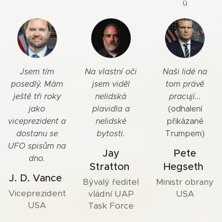
ů
Jsem tím
Na vlastní oči
Naši lidé na
posedlý. Mám
jsem viděl
tom právě
ještě tři roky
nelidská
pracují...
jako
plavidla a
(odhalení
viceprezident a
nelidské
přikázané
dostanu se
bytosti.
Trumpem)
UFO spisům na
Jay
Pete
dno.
Stratton
Hegseth
J. D. Vance
Bývalý ředitel
Ministr obrany
Viceprezident
vládní UAP
USA
USA
Task Force