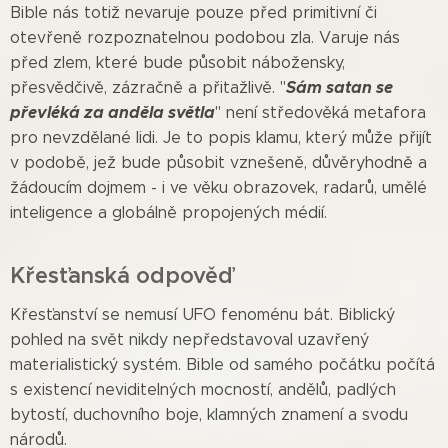
Bible nás totiž nevaruje pouze před primitivní či
otevřeně rozpoznatelnou podobou zla. Varuje nás
před zlem, které bude působit nábožensky,
Sám satan se
přesvědčivě, zázračně a přitažlivě. "
převléká za anděla světla
" není středověká metafora
pro nevzdělané lidi. Je to popis klamu, který může přijít
v podobě, jež bude působit vznešeně, důvěryhodně a
žádoucím dojmem - i ve věku obrazovek, radarů, umělé
inteligence a globálně propojených médií.
Křesťanská odpověď
Křesťanství se nemusí UFO fenoménu bát. Biblický
pohled na svět nikdy nepředstavoval uzavřený
materialistický systém. Bible od samého počátku počítá
s existencí neviditelných mocností, andělů, padlých
bytostí, duchovního boje, klamných znamení a svodu
národů.