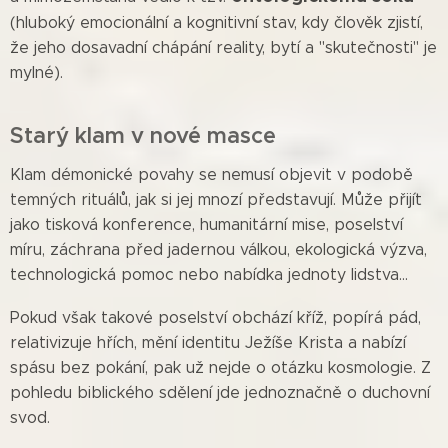
(hluboký emocionální a kognitivní stav, kdy člověk zjistí,
že jeho dosavadní chápání reality, bytí a "skutečnosti" je
mylné).
Starý klam v nové masce
Klam démonické povahy se nemusí objevit v podobě
temných rituálů, jak si jej mnozí představují. Může přijít
jako tisková konference, humanitární mise, poselství
míru, záchrana před jadernou válkou, ekologická výzva,
technologická pomoc nebo nabídka jednoty lidstva...
Pokud však takové poselství obchází kříž, popírá pád,
relativizuje hřích, mění identitu Ježíše Krista a nabízí
spásu bez pokání, pak už nejde o otázku kosmologie. Z
pohledu biblického sdělení jde jednoznačně o duchovní
svod.