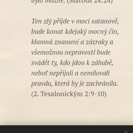
bylo možné.
(Matouš 24:24)
Ten zlý přijde v moci satanově,
bude konat kdejaký mocný čin,
klamná znamení a zázraky a
všemožnou nepravostí bude
svádět ty, kdo jdou k záhubě,
neboť nepřijali a nemilovali
pravdu, která by je zachránila.
(2. Tesalonickým 2:9-10)