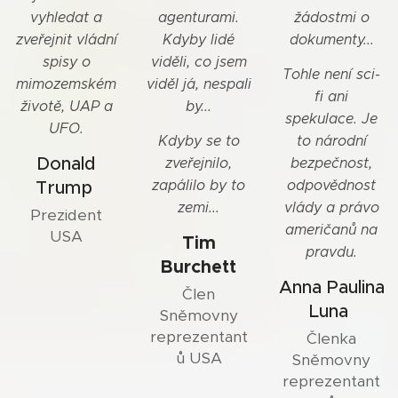
vyhledat a
agenturami.
žádostmi o
zveřejnit vládní
Kdyby lidé
dokumenty...
spisy o
viděli, co jsem
Tohle není sci-
mimozemském
viděl já, nespali
fi ani
životě, UAP a
by...
spekulace. Je
UFO.
Kdyby se to
to národní
Donald
zveřejnilo,
bezpečnost,
Trump
zapálilo by to
odpovědnost
zemi...
vlády a právo
Prezident
američanů na
USA
Tim
pravdu.
Burchett
Anna Paulina
Člen
Luna
Sněmovny
reprezentant
Členka
ů USA
Sněmovny
reprezentant