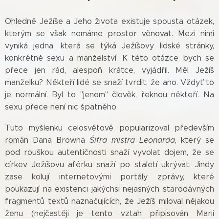
Ohledně Ježíše a Jeho života existuje spousta otázek,
kterým se však nemáme prostor věnovat. Mezi nimi
vyniká jedna, která se týká Ježíšovy lidské stránky,
konkrétně sexu a manželství. K této otázce bych se
přece jen rád, alespoň krátce, vyjádřil. Měl Ježíš
manželku? Někteří lidé se snaží tvrdit, že ano. Vždyť to
je normální. Byl to "jenom" člověk, řeknou někteří. Na
sexu přece není nic špatného.
Tuto myšlenku celosvětově popularizoval především
román Dana Browna
Šifra mistra Leonarda
, který se
pod rouškou autentičnosti snaží vyvolat dojem, že se
církev Ježíšovu aférku snaží po staletí ukrývat. Jindy
zase kolují internetovými portály zprávy, které
poukazují na existenci jakýchsi nejasných starodávných
fragmentů textů naznačujících, že Ježíš miloval nějakou
ženu (nejčastěji je tento vztah připisován Marii