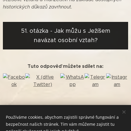
historických důkazů zavrhnout.
51. otázka - Jak můžu s Ježíšem
navázat osobní vztah?
Tuto odpověď můžete sdílet na:
Používáme cookies, abychom zajistili správné fungování a
Kopírování textů bez souhlasu autora je zakázáno!
bezpečnost našich stránek. Tím vám můžeme zajistit tu
Líbí se vám obsah? Podpořte jej sdílením. Děkuji!
Cookies