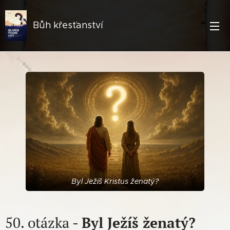
Bůh křesťanství
Byl Ježíš Kristus ženatý?
50. otázka -
Byl Ježíš ženatý?