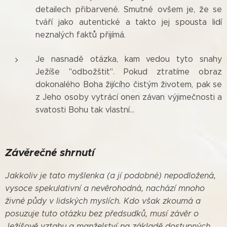
detailech přibarvené. Smutné ovšem je, že se
tváří jako autentické a takto jej spousta lidí
neznalých faktů přijímá.
Je nasnadě otázka, kam vedou tyto snahy
Ježíše "odbožštit". Pokud ztratíme obraz
dokonalého Boha žijícího čistým životem, pak se
z Jeho osoby vytrácí onen závan výjimečnosti a
svatosti Bohu tak vlastní...
Závěrečné shrnutí
Jakkoliv je tato myšlenka
(a jí podobné)
nepodložená,
vysoce spekulativní a nevěrohodná, nachází mnoho
živné půdy v lidských myslích. Kdo však zkoumá a
posuzuje tuto otázku bez předsudků, musí závěr o
Ježíšově vztahu a manželství na základě dostupných