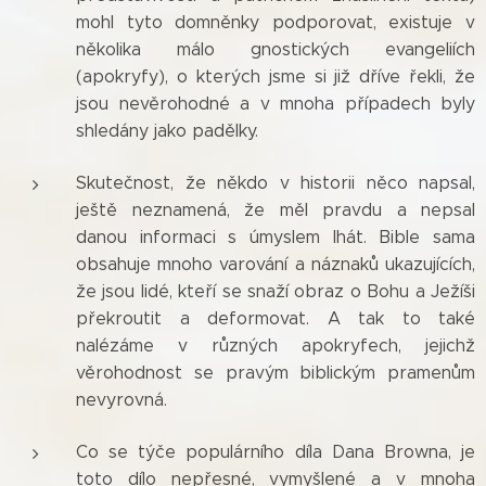
mohl tyto domněnky podporovat, existuje v
několika málo gnostických evangeliích
(apokryfy), o kterých jsme si již dříve řekli, že
jsou nevěrohodné a v mnoha případech byly
shledány jako padělky.
Skutečnost, že někdo v historii něco napsal,
ještě neznamená, že měl pravdu a nepsal
danou informaci s úmyslem lhát. Bible sama
obsahuje mnoho varování a náznaků ukazujících,
že jsou lidé, kteří se snaží obraz o Bohu a Ježíši
překroutit a deformovat. A tak to také
nalézáme v různých apokryfech, jejichž
věrohodnost se pravým biblickým pramenům
nevyrovná.
Co se týče populárního díla Dana Browna, je
toto dílo nepřesné, vymyšlené a v mnoha