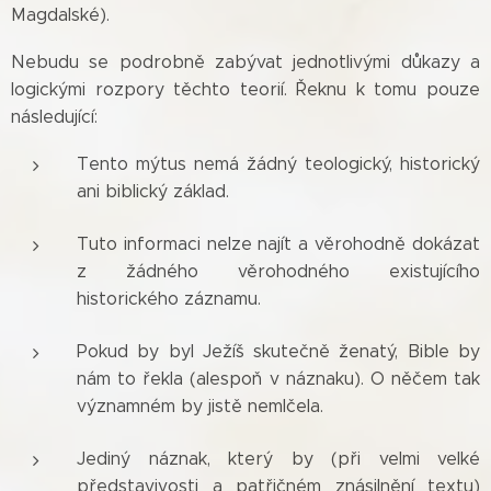
Magdalské).
Nebudu se podrobně zabývat jednotlivými důkazy a
logickými rozpory těchto teorií. Řeknu k tomu pouze
následující:
Tento mýtus nemá žádný teologický, historický
ani biblický základ.
Tuto informaci nelze najít a věrohodně dokázat
z žádného věrohodného existujícího
historického záznamu.
Pokud by byl Ježíš skutečně ženatý, Bible by
nám to řekla (alespoň v náznaku). O něčem tak
významném by jistě nemlčela.
Jediný náznak, který by (při velmi velké
představivosti a patřičném znásilnění textu)