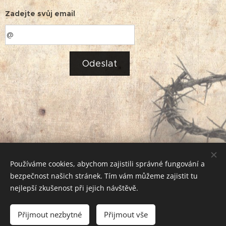
Zadejte svůj email
Odeslat
Používáme cookies, abychom zajistili správné fungování a
Kopírování textů bez souhlasu autora je zakázáno!
bezpečnost našich stránek. Tím vám můžeme zajistit tu
Líbí se vám obsah? Podpořte jej sdílením. Děkuji!
Cookies
nejlepší zkušenost při jejich návštěvě.
Jazyky
Přijmout nezbytné
Přijmout vše
Čeština
Slovenčina