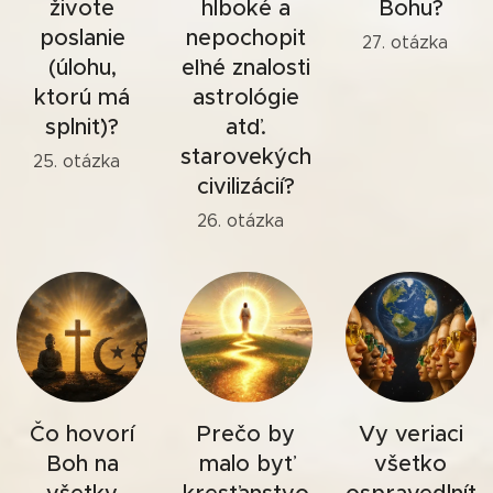
živote
hlboké a
Bohu?
poslanie
nepochopit
27. otázka
(úlohu,
eľné znalosti
ktorú má
astrológie
splniť)?
atď.
starovekých
25. otázka
civilizácií?
26. otázka
Čo hovorí
Prečo by
Vy veriaci
Boh na
malo byť
všetko