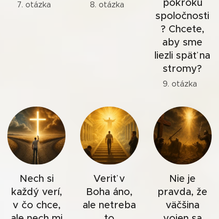
pokroku
7. otázka
8. otázka
spoločnosti
? Chcete,
aby sme
liezli späť na
stromy?
9. otázka
Nech si
Veriť v
Nie je
každý verí,
Boha áno,
pravda, že
v čo chce,
ale netreba
väčšina
ale nech mi
to
vojen sa