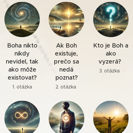
Boha nikto
Ak Boh
Kto je Boh a
nikdy
existuje,
ako
nevidel, tak
prečo sa
vyzerá?
ako môže
nedá
3. otázka
existovať?
poznať?
1. otázka
2. otázka