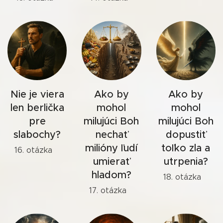
Nie je viera
Ako by
Ako by
len berlička
mohol
mohol
pre
milujúci Boh
milujúci Boh
slabochy?
nechať
dopustiť
milióny ľudí
toľko zla a
16. otázka
umierať
utrpenia?
hladom?
18. otázka
17. otázka