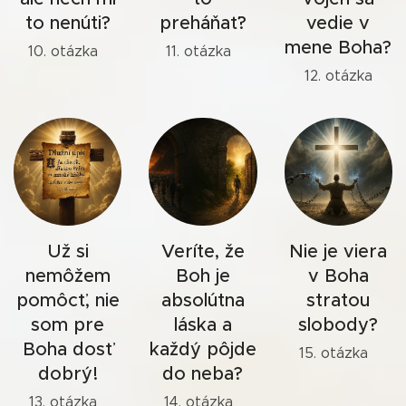
to nenúti?
preháňať?
vedie v
mene Boha?
10. otázka
11. otázka
12. otázka
Už si
Veríte, že
Nie je viera
nemôžem
Boh je
v Boha
pomôcť, nie
absolútna
stratou
som pre
láska a
slobody?
Boha dosť
každý pôjde
15. otázka
dobrý!
do neba?
13. otázka
14. otázka