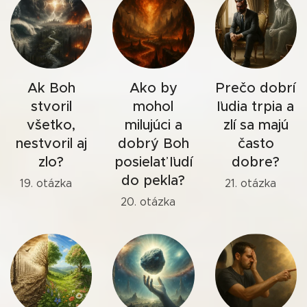
Ak Boh
Ako by
Prečo dobrí
stvoril
mohol
ľudia trpia a
všetko,
milujúci a
zlí sa majú
nestvoril aj
dobrý Boh
často
zlo?
posielať ľudí
dobre?
do pekla?
19. otázka
21. otázka
20. otázka