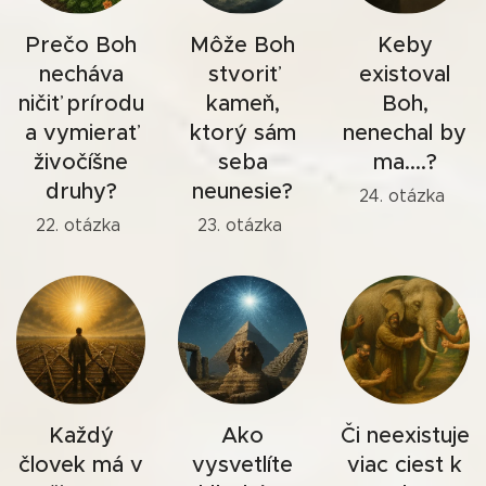
Prečo Boh
Môže Boh
Keby
necháva
stvoriť
existoval
ničiť prírodu
kameň,
Boh,
a vymierať
ktorý sám
nenechal by
živočíšne
seba
ma....?
druhy?
neunesie?
24. otázka
22. otázka
23. otázka
Každý
Ako
Či neexistuje
človek má v
vysvetlíte
viac ciest k