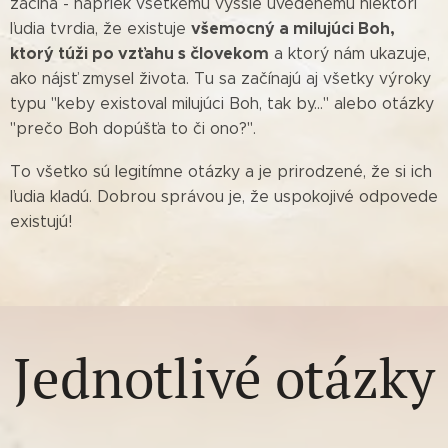
začína - napriek všetkému vyššie uvedenému niektorí
všemocný a milujúci Boh,
ľudia tvrdia, že existuje
ktorý túži po vzťahu s človekom
a ktorý nám ukazuje,
ako nájsť zmysel života. Tu sa začínajú aj všetky výroky
typu "keby existoval milujúci Boh, tak by..." alebo otázky
"prečo Boh dopúšťa to či ono?".
To všetko sú legitímne otázky a je prirodzené, že si ich
ľudia kladú. Dobrou správou je, že uspokojivé odpovede
existujú!
Jednotlivé otázky