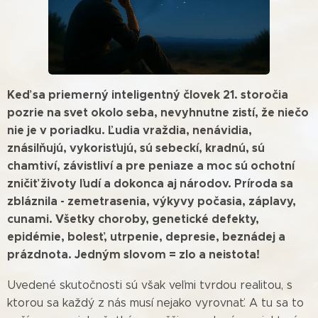
Keď sa priemerný inteligentný človek 21. storočia
pozrie na svet okolo seba, nevyhnutne zistí, že niečo
nie je v poriadku. Ľudia vraždia, nenávidia,
znásilňujú, vykorisťujú, sú sebeckí, kradnú, sú
chamtiví, závistliví a pre peniaze a moc sú ochotní
zničiť životy ľudí a dokonca aj národov. Príroda sa
zbláznila - zemetrasenia, výkyvy počasia, záplavy,
cunami. Všetky choroby, genetické defekty,
epidémie, bolesť, utrpenie, depresie, beznádej a
prázdnota. Jedným slovom = zlo a neistota!
Uvedené skutočnosti sú však veľmi tvrdou realitou, s
ktorou sa každý z nás musí nejako vyrovnať. A tu sa to