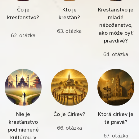
Čo je
Kto je
Kresťanstvo je
kresťanstvo?
kresťan?
mladé
náboženstvo,
63. otázka
ako môže byť
62. otázka
pravdivé?
64. otázka
Nie je
Čo je Cirkev?
Ktorá cirkev je
kresťanstvo
tá pravá?
66. otázka
podmienené
67. otázka
kultúrou, v