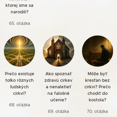
ktorej sme sa
narodili?
65. otázka
Prečo existuje
Ako spoznať
Môže byť
toľko rôznych
zdravú cirkev
kresťan bez
ľudských
a nenaletieť
cirkvi? Prečo
cirkví?
na falošné
chodiť do
učenie?
kostola?
68. otázka
69. otázka
70. otázka