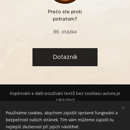
Prečo ste proti
potratom?
86. otázka
Dotazník
Kopírování a další používání textů bez souhlasu autora je
zakázáno!
Pokud se vám obsah líbí, podpořte jej sdílením nebo nákupem
Používáme cookies, abychom zajistili správné fungování a
knihy. Děkuji!
bezpečnost našich stránek. Tím vám můžeme zajistit tu
Cookies
nejlepší zkušenost při jejich návštěvě.