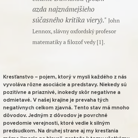
azda najznámejšieho
súčasného kritika viery)."
John
Lennox, slávny oxfordský profesor
matematiky a filozof vedy [1].
Kresťanstvo – pojem, ktorý v mysli každého z nás
vyvoláva rôzne asociácie a predstavy. Niekedy sú
pozitívne a priaznivé, inokedy skôr negatívne a
odmietavé. V našej krajine je prevaha tých
negatívnych celkom zjavná. Tento stav má mnoho
dôvodov. Jedným z dôvodov je povrchné
povedomie verejnosti, ktoré vedie k silným
predsudkom. Na druhej strane aj my kresťania