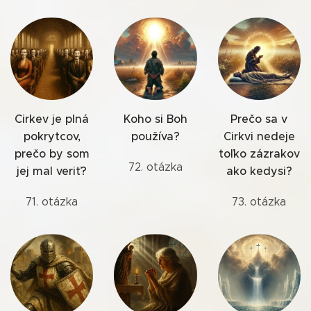
Cirkev je plná
Koho si Boh
Prečo sa v
pokrytcov,
používa?
Cirkvi nedeje
prečo by som
toľko zázrakov
72. otázka
jej mal veriť?
ako kedysi?
71. otázka
73. otázka