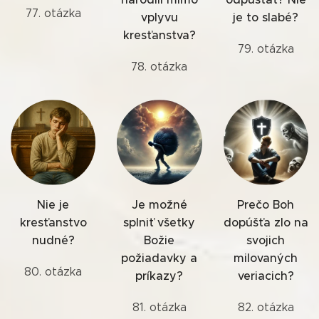
77. otázka
vplyvu
je to slabé?
kresťanstva?
79. otázka
78. otázka
Nie je
Je možné
Prečo Boh
kresťanstvo
splniť všetky
dopúšťa zlo na
nudné?
Božie
svojich
požiadavky a
milovaných
80. otázka
príkazy?
veriacich?
81. otázka
82. otázka