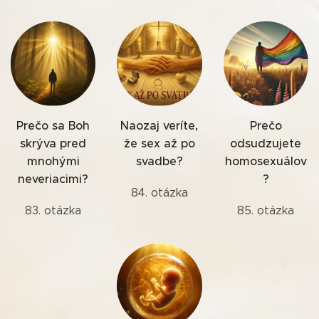
Prečo sa Boh
Naozaj veríte,
Prečo
skrýva pred
že sex až po
odsudzujete
mnohými
svadbe?
homosexuálov
neveriacimi?
?
84. otázka
83. otázka
85. otázka