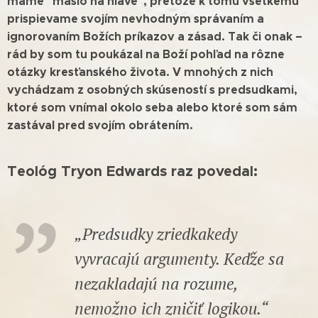
máme "maslo na hlave", pretože k tomu všetkému
prispievame svojím nevhodným správaním a
ignorovaním Božích príkazov a zásad. Tak či onak –
rád by som tu poukázal na Boží pohľad na rôzne
otázky kresťanského života. V mnohých z nich
vychádzam z osobných skúseností s predsudkami,
ktoré som vnímal okolo seba alebo ktoré som sám
zastával pred svojím obrátením.
Teológ Tryon Edwards raz povedal:
„Predsudky zriedkakedy
vyvracajú argumenty. Keďže sa
nezakladajú na rozume,
nemožno ich zničiť logikou.“