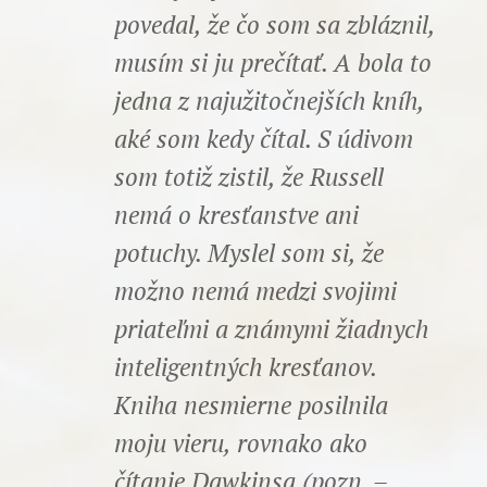
povedal, že čo som sa zbláznil,
musím si ju prečítať. A bola to
jedna z najužitočnejších kníh,
aké som kedy čítal. S údivom
som totiž zistil, že Russell
nemá o kresťanstve ani
potuchy. Myslel som si, že
možno nemá medzi svojimi
priateľmi a známymi žiadnych
inteligentných kresťanov.
Kniha nesmierne posilnila
moju vieru, rovnako ako
čítanie Dawkinsa (pozn. –