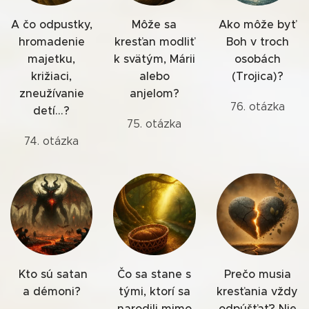
A čo odpustky,
Môže sa
Ako môže byť
hromadenie
kresťan modliť
Boh v troch
majetku,
k svätým, Márii
osobách
križiaci,
alebo
(Trojica)?
zneužívanie
anjelom?
76. otázka
detí...?
75. otázka
74. otázka
Kto sú satan
Čo sa stane s
Prečo musia
a démoni?
tými, ktorí sa
kresťania vždy
narodili mimo
odpúšťať? Nie