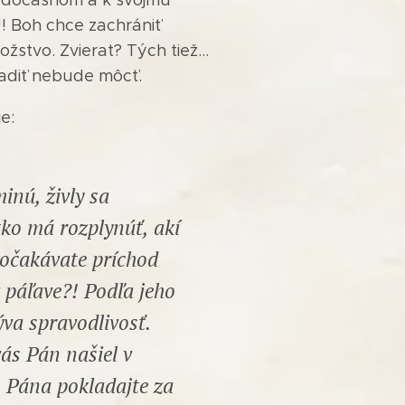
! Boh chce zachrániť
stvo. Zvierat? Tých tiež...
radiť nebude môcť.
e:
inú, živly sa
tko má rozplynúť, akí
 očakávate príchod
v páľave?! Podľa jeho
va spravodlivosť.
vás Pán našiel v
 Pána pokladajte za