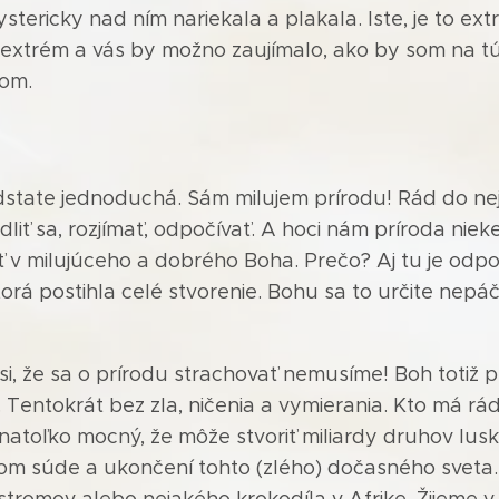
stericky nad ním nariekala a plakala. Iste, je to ext
u extrém a vás by možno zaujímalo, ako by som na tú
om.
dstate jednoduchá. Sám milujem prírodu! Rád do ne
liť sa, rozjímať, odpočívať. A hoci nám príroda nie
 v milujúceho a dobrého Boha. Prečo? Aj tu je od
torá postihla celé stvorenie. Bohu sa to určite nepá
si, že sa o prírodu strachovať nemusíme! Boh totiž 
Tentokrát bez zla, ničenia a vymierania. Kto má rád 
atoľko mocný, že môže stvoriť miliardy druhov lusk
m súde a ukončení tohto (zlého) dočasného sveta.
stromov alebo nejakého krokodíla v Afrike. Žijeme 