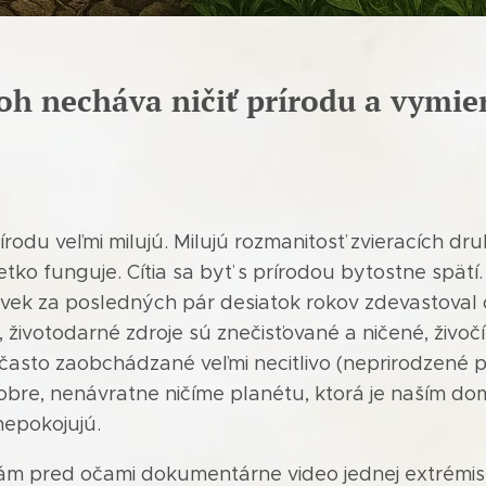
oh necháva ničiť prírodu a vymier
rírodu veľmi milujú. Milujú rozmanitosť zvieracích dr
etko funguje. Cítia sa byť s prírodou bytostne spät
k za posledných pár desiatok rokov zdevastoval o
životodarné zdroje sú znečisťované a ničené, živoč
e často zaobchádzané veľmi necitlivo (neprirodzen
dobre, nenávratne ničíme planétu, ktorá je naším d
nepokojujú.
ám pred očami dokumentárne video jednej extrémisti