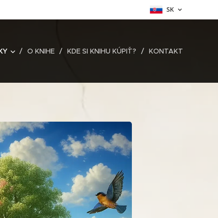
SK
KY
O KNIHE
KDE SI KNIHU KÚPIŤ?
KONTAKT