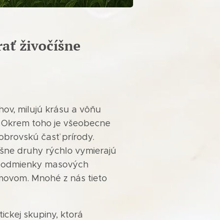
ať živočíšne
uhov, milujú krásu a vôňu
í. Okrem toho je všeobecne
brovskú časť prírody.
íšne druhy rýchlo vymierajú
é podmienky masových
omovom. Mnohé z nás tieto
ckej skupiny, ktorá