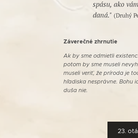
spásu, ako vám
daná.
"
(Druhý Pe
Záverečné zhrnutie
Ak by sme odmietli existenci
potom by sme museli nevyhn
museli veriť, že príroda je 
hľadiska nesprávne. Bohu i
duša nie.
23. ot