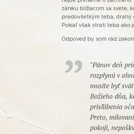
zániku blížiacom sa svete,
predovšetkým teba, drahý čit
Pokiaľ však stratí teba ak
Odpoveď by som rád zakončil
"Pánov deň príd
rozplynú v ohni
musíte byť svä
Božieho dňa, ke
prisľúbenia oč
Preto, milovaní
pokoji, nepošk