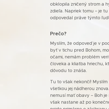
obklopila zničený strom a hy
zdieľa. Napriek tomu – je t
odpovedal práve týmto ľuď
Prečo?
Myslím, že odpoveď je v po
byť v tichu pred Bohom, mod
očami, nemám problém veriť
človeka a kliatba hriechu, k
dôvodu to znáša.
Tu to však nekončí! Myslím 
všetkou jej nádherou znova. 
nemusí mať obavy – Boh je n
však nastane až po konečno
nejde primárne o záchranu 