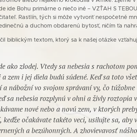
 kde ide Bohu primárne o niečo iné – VZŤAH S TEBOU
ateľ. Rastlín, tých si môže vytvoriť nespočetné množ
o jedinečnú a duchom obdarenú bytosť, ničím ťa nah
 biblickým textom, ktorý sa k našej otázke vzťahuj
e ako zlodej. Vtedy sa nebesia s rachotom pom
 a zem i jej diela budú súdené. Keď sa toto vše
tí a nábožní vo svojom správaní vy, čo túžobne
ď sa nebesia rozplynú v ohni a živly roztopia 
akávame nové nebo a novú zem, v ktorých prebý
, keďže očakávate takéto veci, usilujte sa, aby 
vrnených a bezúhonných. A zhovievavosť nášho