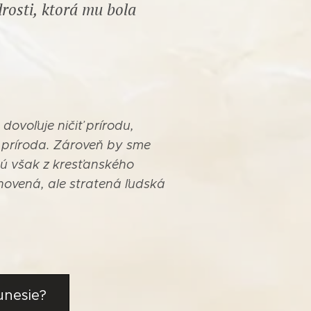
rosti, ktorá mu bola
dovoľuje ničiť prírodu,
 príroda. Zároveň by sme
 sú však z kresťanského
ovená, ale stratená ľudská
unesie?