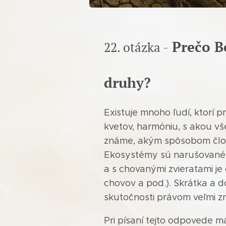
Prečo B
22. otázka -
druhy?
Existuje mnoho ľudí, ktorí p
kvetov, harmóniu, s akou vš
známe, akým spôsobom člove
Ekosystémy sú narušované, 
a s chovanými zvieratami j
chovov a pod.). Skrátka a 
skutočnosti právom veľmi z
Pri písaní tejto odpovede m