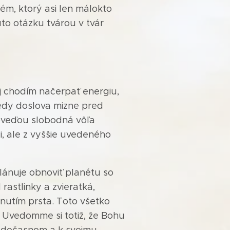
rém, ktorý asi len málokto
to otázku tvárou v tvár
j chodím načerpať energiu,
kedy doslova mizne pred
poveďou slobodná vôľa
či, ale z vyššie uvedeného
plánuje obnoviť planétu so
rastlinky a zvieratká,
nutím prsta. Toto všetko
 Uvedomme si totiž, že Bohu
v dočasnom a k svojmu