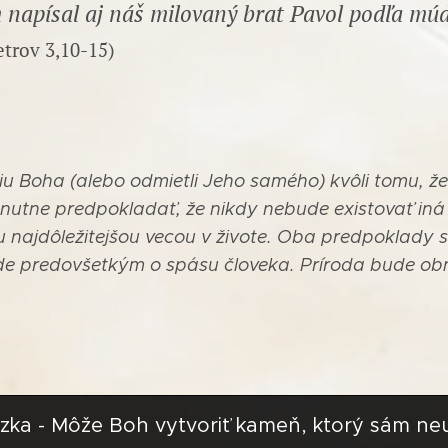
 napísal aj náš milovaný brat Pavol podľa múd
trov 3,10-15)
u Boha (alebo odmietli Jeho samého) kvôli tomu, že 
utne predpokladať, že nikdy nebude existovať iná
tou najdôležitejšou vecou v živote. Oba predpoklady
de predovšetkým o spásu človeka. Príroda bude obn
ázka - Môže Boh vytvoriť kameň, ktorý sám ne