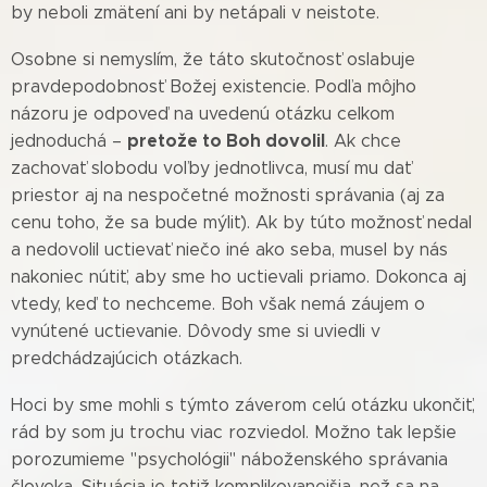
by neboli zmätení ani by netápali v neistote.
Osobne si nemyslím, že táto skutočnosť oslabuje
pravdepodobnosť Božej existencie. Podľa môjho
názoru je odpoveď na uvedenú otázku celkom
pretože to Boh dovolil
jednoduchá –
. Ak chce
zachovať slobodu voľby jednotlivca, musí mu dať
priestor aj na nespočetné možnosti správania (aj za
cenu toho, že sa bude mýliť). Ak by túto možnosť nedal
a nedovolil uctievať niečo iné ako seba, musel by nás
nakoniec nútiť, aby sme ho uctievali priamo. Dokonca aj
vtedy, keď to nechceme. Boh však nemá záujem o
vynútené uctievanie. Dôvody sme si uviedli v
predchádzajúcich otázkach.
Hoci by sme mohli s týmto záverom celú otázku ukončiť,
rád by som ju trochu viac rozviedol. Možno tak lepšie
porozumieme "psychológii" náboženského správania
človeka. Situácia je totiž komplikovanejšia, než sa na