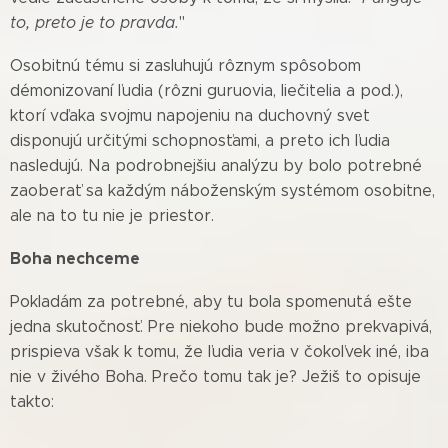
to, preto je to pravda.
"
Osobitnú tému si zasluhujú rôznym spôsobom
démonizovaní ľudia (rôzni guruovia, liečitelia a pod.),
ktorí vďaka svojmu napojeniu na duchovný svet
disponujú určitými schopnosťami, a preto ich ľudia
nasledujú. Na podrobnejšiu analýzu by bolo potrebné
zaoberať sa každým náboženským systémom osobitne,
ale na to tu nie je prie
stor.
Boha nechceme
Pokladám za potrebné, aby tu bola spomenutá ešte
jedna skutočnosť. Pre niekoho bude možno prekvapivá,
prispieva však k tomu, že ľudia veria v čokoľvek iné, iba
nie v živého Boha. Prečo tomu tak je? Ježiš to opisuje
takto: