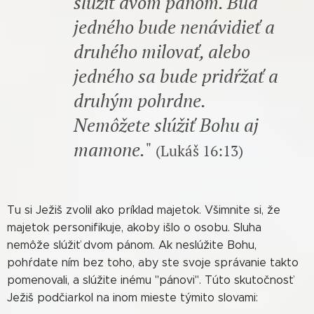
slúžiť dvom pánom. Buď
jedného bude nenávidieť a
druhého milovať, alebo
jedného sa bude pridŕžať a
druhým pohrdne.
Nemôžete slúžiť Bohu aj
mamone.
"
(Lukáš 16:13)
Tu si Ježiš zvolil ako príklad majetok. Všimnite si, že
majetok personifikuje, akoby išlo o osobu. Sluha
nemôže slúžiť dvom pánom. Ak neslúžite Bohu,
pohŕdate ním bez toho, aby ste svoje správanie takto
pomenovali, a slúžite inému "pánovi". Túto skutočnosť
Ježiš podčiarkol na inom mieste týmito slovami: