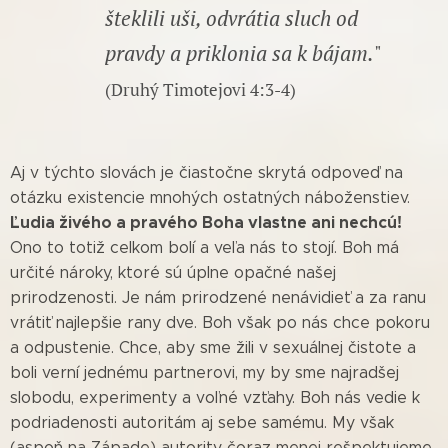
šteklili uši, odvrátia sluch od
pravdy a priklonia sa k bájam.
"
(Druhý Timotejovi 4:3-4)
Aj v týchto slovách je čiastočne skrytá odpoveď na
otázku existencie mnohých ostatných náboženstiev.
Ľudia živého a pravého Boha vlastne ani nechcú!
Ono to totiž celkom bolí a veľa nás to stojí. Boh má
určité nároky, ktoré sú úplne opačné našej
prirodzenosti. Je nám prirodzené nenávidieť a za ranu
vrátiť najlepšie rany dve. Boh však po nás chce pokoru
a odpustenie. Chce, aby sme žili v sexuálnej čistote a
boli verní jednému partnerovi, my by sme najradšej
slobodu, experimenty a voľné vzťahy. Boh nás vedie k
podriadenosti autoritám aj sebe samému. My však
(aspoň na Západe) autority čoraz menej rešpektujeme.