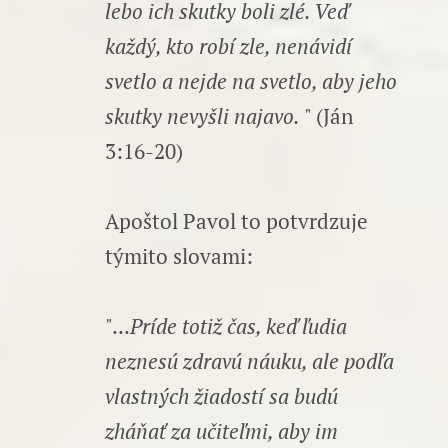
lebo ich skutky boli zlé. Veď
každý, kto robí zle, nenávidí
svetlo a nejde na svetlo, aby jeho
skutky nevyšli najavo.
" (Ján
3:16-20)
Apoštol Pavol to potvrdzuje
týmito slovami:
"...
Príde totiž čas, keď ľudia
neznesú zdravú náuku, ale podľa
vlastných žiadostí sa budú
zháňať za učiteľmi, aby im