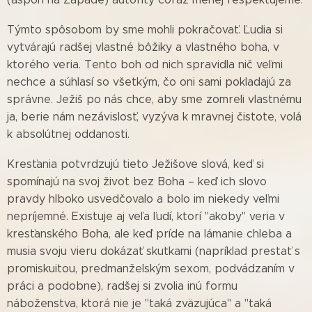
Týmto spôsobom by sme mohli pokračovať. Ľudia si
vytvárajú radšej vlastné bôžiky a vlastného boha, v
ktorého veria. Tento boh od nich spravidla nič veľmi
nechce a súhlasí so všetkým, čo oni sami pokladajú za
správne. Ježiš po nás chce, aby sme zomreli vlastnému
ja, berie nám nezávislosť, vyzýva k mravnej čistote, volá
k absolútnej oddanosti.
Kresťania potvrdzujú tieto Ježišove slová, keď si
spomínajú na svoj život bez Boha – keď ich slovo
pravdy hlboko usvedčovalo a bolo im niekedy veľmi
nepríjemné. Existuje aj veľa ľudí, ktorí "akoby" veria v
kresťanského Boha, ale keď príde na lámanie chleba a
musia svoju vieru dokázať skutkami (napríklad prestať s
promiskuitou, predmanželským sexom, podvádzaním v
práci a podobne), radšej si zvolia inú formu
náboženstva, ktorá nie je "taká zväzujúca" a "taká