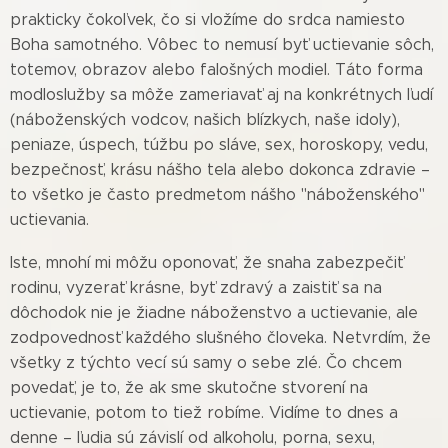
prakticky čokoľvek, čo si vložíme do srdca namiesto
Boha samotného. Vôbec to nemusí byť uctievanie sôch,
totemov, obrazov alebo falošných modiel. Táto forma
modloslužby sa môže zameriavať aj na konkrétnych ľudí
(náboženských vodcov, našich blízkych, naše idoly),
peniaze, úspech, túžbu po sláve, sex, horoskopy, vedu,
bezpečnosť, krásu nášho tela alebo dokonca zdravie –
to všetko je často predmetom nášho "náboženského"
uctievania.
Iste, mnohí mi môžu oponovať, že snaha zabezpečiť
rodinu, vyzerať krásne, byť zdravý a zaistiť sa na
dôchodok nie je žiadne náboženstvo a uctievanie, ale
zodpovednosť každého slušného človeka. Netvrdím, že
všetky z týchto vecí sú samy o sebe zlé. Čo chcem
povedať, je to, že ak sme skutočne stvorení na
uctievanie, potom to tiež robíme. Vidíme to dnes a
denne – ľudia sú závislí od alkoholu, porna, sexu,