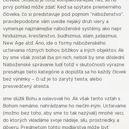
prvý pohľad môže zdať. Keď sa spýtate priemerného
človeka, čo si predstavuje pod pojmom "náboženstvo",
pravdepodobne vám uvedie nejaký druh viery a
vymenuje najznámejšie náboženské systémy, ako napr.
hinduizmus, kresťanstvo, budhizmus, islam, judaizmus,
New Age atď. Áno, ide o formy náboženského
uctievania rôznych bohov, bôžikov a iných objektov. Ak
by sme však zostali iba pri nich, neboli by sme dôslední.
Náboženské správanie ľudí totiž v skutočnosti výrazne
presahuje tieto kategórie a dopúšťa sa ho každý človek
bez výnimky – či už je to zarytý teista, alebo
presvedčený a
teista.
sme slúžili Bohu a oslavovali ho. Ak však tento vzťah s
Bohom nemáme, nahrádzame ho niečím iným. Uctievame
(možno bez toho, aby sme to tak nazývali) mnohé veci,
do ktorých vkladáme svoje nádeje, silu, prostriedky a
dôveru. Predmetom tohto modlárstva môže byť