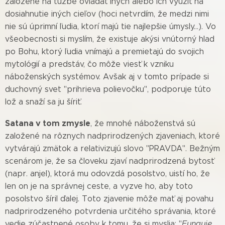
založené na túžbe ovládať iných alebo ich využiť na
dosiahnutie iných cieľov (hoci netvrdím, že medzi nimi
nie sú úprimní ľudia, ktorí majú tie najlepšie úmysly...). Vo
všeobecnosti si myslím, že existuje akýsi vnútorný hlad
po Bohu, ktorý ľudia vnímajú a premietajú do svojich
mytológií a predstáv, čo môže viesť k vzniku
náboženských systémov. Avšak aj v tomto prípade si
duchovný svet "prihrieva polievočku", podporuje túto
lož a snaží sa ju šíriť.
Satana v tom zmysle
, že mnohé náboženstvá sú
založené na rôznych nadprirodzených zjaveniach, ktoré
vytvárajú zmätok a relativizujú slovo "PRAVDA". Bežným
scenárom je, že sa človeku zjaví nadprirodzená bytosť
(napr. anjel), ktorá mu odovzdá posolstvo, uistí ho, že
len on je na správnej ceste, a vyzve ho, aby toto
posolstvo šíril ďalej. Toto zjavenie môže mať aj povahu
nadprirodzeného potvrdenia určitého správania, ktoré
vedie zúčastnené osoby k tomu, že si myslia: "
Funguje