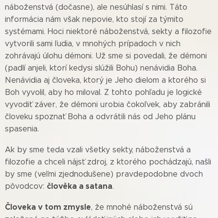
náboženstvá (dočasne), ale nesúhlasí s nimi. Táto
informácia nám však nepovie, kto stojí za týmito
systémami. Hoci niektoré náboženstvá, sekty a filozofie
vytvorili sami ľudia, v mnohých prípadoch v nich
zohrávajú úlohu démoni. Už sme si povedali, že démoni
(padlí anjeli, ktorí kedysi slúžili Bohu) nenávidia Boha.
Nenávidia aj človeka, ktorý je Jeho dielom a ktorého si
Boh vyvolil, aby ho miloval. Z tohto pohľadu je logické
vyvodiť záver, že démoni urobia čokoľvek, aby zabránili
človeku spoznať Boha a odvrátili nás od Jeho plánu
spasenia.
Ak by sme teda vzali všetky sekty, náboženstvá a
filozofie a chceli nájsť zdroj, z ktorého pochádzajú, našli
by sme (veľmi zjednodušene) pravdepodobne dvoch
člověka a satana
pôvodcov:
.
Človeka v tom zmysle
, že mnohé náboženstvá sú