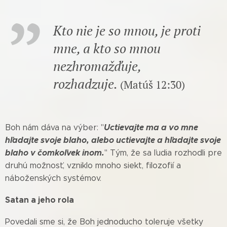
Kto nie je so mnou, je proti
mne, a kto so mnou
nezhromažďuje,
rozhadzuje.
(Matúš 12:30)
Uctievajte ma a vo mne
Boh nám dáva na výber: "
hľadajte svoje blaho, alebo uctievajte a hľadajte svoje
blaho v čomkoľvek inom.
" Tým, že sa ľudia rozhodli pre
druhú možnosť, vzniklo mnoho siekt, filozofií a
náboženských systémov.
Satan a jeho rola
Povedali sme si, že Boh jednoducho toleruje všetky