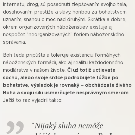
internetu, drog, sú posadnutí zlepšovaním svojho tela,
dosahovaním prestíže a slávy, honbou za bohatstvom,
uznaním, snahou o moc nad druhými. Skrátka a dobre,
okrem organizovaných náboženstiev existuje aj
nespočet "neorganizovaných" foriem náboženského
správania.
Boh teda pripúšťa a toleruje existenciu formálnych
náboženských formácií, ako aj realitu každodenného
Či už totiž uctievate
modlárstva v našom živote.
sochu, alebo svoje srdce podrobujete túžbe po
bohatstve, výsledok je rovnaký – obchádzate živého
Boha a svoju silu usmerňujete nesprávnym smerom
.
Ježiš to raz vyjadri
l takto:
"
Nijaký sluha nemôže