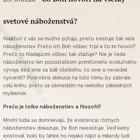
svetové náboženstvá?
Niektorí z vás sa možno pýtajú, prečo existuje tak veľa
náboženstiev. Prečo ich Boh vôbec trpí a čo im hovorí?
Prečo to hľadajúcim vôbec tak sťažuje? Nie je teda
náboženstvo len pozostatkom primitívneho evolučného
vývoja, keď sme sa báli všetkého, čo sme si nevedeli
vysvetliť? Podrobná diskusia na túto tému by zabrala
celú knihu, preto sa obmedzím na niekoľko základných
myšlienok.
Prečo je toľko náboženstiev a filozofií?
Mnohí ľudia sa domnievajú, že existencia rôznych
náboženstiev dokazuje, že Boh neexistuje. Veď keby
existoval, bolo by ľahké ho nejako nájsť a miliardy ľudí