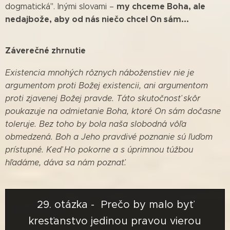
my chceme Boha, ale
dogmatická". Inými slovami –
nedajbože, aby od nás niečo chcel On sám...
Záverečné zhrnutie
Existencia mnohých rôznych náboženstiev nie je
argumentom proti Božej existencii, ani argumentom
proti zjavenej Božej pravde. Táto skutočnosť skôr
poukazuje na odmietanie Boha, ktoré On sám dočasne
toleruje. Bez toho by bola naša slobodná vôľa
obmedzená. Boh a Jeho pravdivé poznanie sú ľuďom
prístupné. Keď Ho pokorne a s úprimnou túžbou
hľadáme, dáva sa nám poznať.
29. otázka - Prečo by malo byť
kresťanstvo jedinou pravou vierou