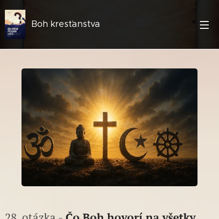
Boh kresťanstva
28. otázka -
Čo Boh hovorí na všetky