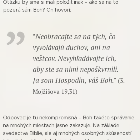
Otázku by sme si mali položiť inak – ako sa na to
pozerá sám Boh? On hovorí:
"Neobracajte sa na tých, čo
vyvolávajú duchov, ani na
veštcov. Nevyhľadávajte ich,
aby ste sa nimi nepoškvrnili.
Ja som Hospodin, váš Boh."
(3.
Mojžišova 19,31)
Odpoveď je tu nekompromisná – Boh takéto správanie
na mnohých miestach jasne zakazuje. Na základe
svedectva Biblie, ale aj mnohých osobných skúseností