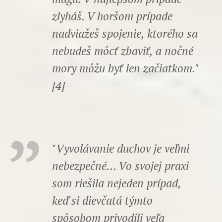
zlyháš. V horšom prípade
nadviažeš spojenie, ktorého sa
nebudeš môcť zbaviť, a nočné
mory môžu byť len začiatkom."
[4]
"Vyvolávanie duchov je veľmi
nebezpečné... Vo svojej praxi
som riešila nejeden prípad,
keď si dievčatá týmto
spôsobom privodili veľa