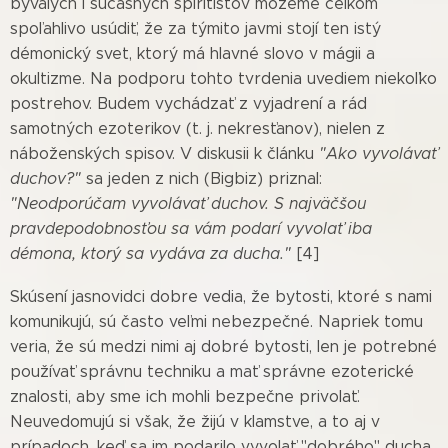
bývalých i súčasných špiritistov môžeme celkom
spoľahlivo usúdiť, že za týmito javmi stojí ten istý
démonický svet, ktorý má hlavné slovo v mágii a
okultizme. Na podporu tohto tvrdenia uvediem niekoľko
postrehov. Budem vychádzať z vyjadrení a rád
samotných ezoterikov (t. j. nekresťanov), nielen z
náboženských spisov. V diskusii k článku
"Ako vyvolávať
duchov?"
sa jeden z nich (Bigbiz) priznal:
"Neodporúčam vyvolávať duchov. S najväčšou
pravdepodobnosťou sa vám podarí vyvolať iba
démona, ktorý sa vydáva za ducha."
[4]
Skúsení jasnovidci dobre vedia, že bytosti, ktoré s nami
komunikujú, sú často veľmi nebezpečné. Napriek tomu
veria, že sú medzi nimi aj dobré bytosti, len je potrebné
používať správnu techniku a mať správne ezoterické
znalosti, aby sme ich mohli bezpečne privolať.
Neuvedomujú si však, že žijú v klamstve, a to aj v
prípadoch, keď sa im podarilo vyvolať "dobrého" ducha.