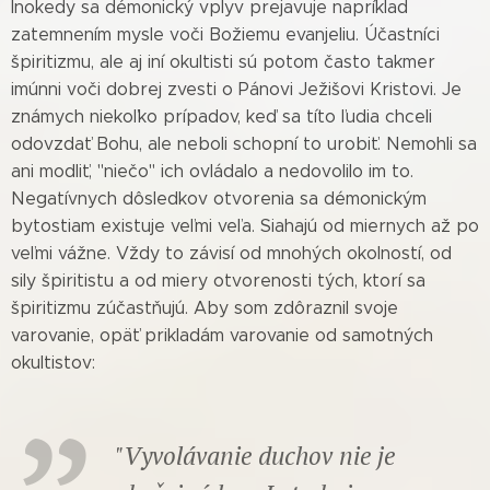
Inokedy sa démonický vplyv prejavuje napríklad
zatemnením mysle voči Božiemu evanjeliu. Účastníci
špiritizmu, ale aj iní okultisti sú potom často takmer
imúnni voči dobrej zvesti o Pánovi Ježišovi Kristovi. Je
známych niekoľko prípadov, keď sa títo ľudia chceli
odovzdať Bohu, ale neboli schopní to urobiť. Nemohli sa
ani modliť, "niečo" ich ovládalo a nedovolilo im to.
Negatívnych dôsledkov otvorenia sa démonickým
bytostiam existuje veľmi veľa. Siahajú od miernych až po
veľmi vážne. Vždy to závisí od mnohých okolností, od
sily špiritistu a od miery otvorenosti tých, ktorí sa
špiritizmu zúčastňujú. Aby som zdôraznil svoje
varovanie, opäť prikladám varovanie od samotných
okultistov:
"Vyvolávanie duchov nie je