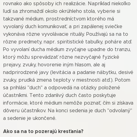
rovnako ako spôsoby ich realizácie. Napríklad niekoľko
ľudí sa zhromaždí okolo okrúhleho stola, vyberie si
takzvané médium, prostredníctvom ktorého má
vyvolaný duch komunikovať, a pri zapálenej sviečke
vykonáva rôzne vyvolávacie rituály. Používajú sa na to
rôzne predmety, napr. spiritistické tabuľky, poháre atď.
Po vyvolaní ducha médium zvyčajne upadne do tranzu,
ktorý môžu sprevádzať rôzne nezvyčajné fyzické
prejavy, zvuky, hovorenie iným hlasom, ale aj
nadprirodzené javy (levitácia a padanie nábytku, desivé
zvuky, prudká zmena teploty v miestnosti atď.). Potom
sa prihlási "duch" a odpovedá na otázky položené
účastníkmi. Tento zdanlivý duch často poskytuje
informácie, ktoré médium nemôže poznať, čím si získava
dôveru účastníkov. Na konci sedenia je duch "odvolaný"
a sedenie je ukončené.
Ako sa na to pozerajú kresťania?