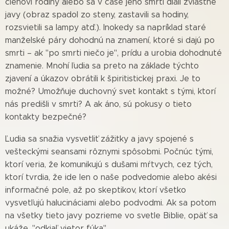
členovi rodiny alebo sa v čase jeho smrti diali zvláštne
javy (obraz spadol zo steny, zastavili sa hodiny,
rozsvietili sa lampy atď.). Inokedy sa napríklad staré
manželské páry dohodnú na znamení, ktoré si dajú po
smrti – ak "po smrti niečo je", prídu a urobia dohodnuté
znamenie. Mnohí ľudia sa preto na základe týchto
zjavení a úkazov obrátili k špiritistickej praxi. Je to
možné? Umožňuje duchovný svet kontakt s tými, ktorí
nás predišli v smrti? A ak áno, sú pokusy o tieto
kontakty bezpečné?
Ľudia sa snažia vysvetliť zážitky a javy spojené s
vešteckými seansami rôznymi spôsobmi. Počnúc tými,
ktorí veria, že komunikujú s dušami mŕtvych, cez tých,
ktorí tvrdia, že ide len o naše podvedomie alebo akési
informačné pole, až po skeptikov, ktorí všetko
vysvetľujú halucináciami alebo podvodmi. Ak sa potom
na všetky tieto javy pozrieme vo svetle Biblie, opäť sa
ukáže, "odkiaľ vietor fúka".