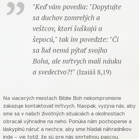
"Keď vám povedia: "Dopytujte
sa duchov zomrelých a
veštcov, ktorí šuškajú a
šepocú," tak im povedzte: "Či
sa ľud nemá pýtať svojho
Boha, ale mŕtvych
mali náuku
a svedectvo?!
"
(Izaiáš 8,19)
Na viacerých miestach Biblie Boh nekompromisne
zakazuje kontaktovať mŕtvych. Naopak, vyzýva nás, aby
sme sa v našich životných situáciách a okolnostiach
obracali výhradne na neho. Ponúka nám pochopenie a
láskyplnú náruč a nechce, aby sme hľadali náhradníkov
inde – vie totiž, že sú pre nás smrteľnou pascou.