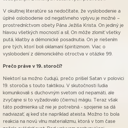
V okultnej literatúre sa nedočítate, že vyslobodenie a
úplné oslobodenie od negatívneho vplyvu je možné –
prostredníctvom obety Pána Ježiša Krista. On jediný je
hlavou všetkých mocností a síl, On môže zlomiť všetky
putá, kliatby a démonické posadnutia. On je riešením
pre tých, ktorí boli oklamaní špiritizmom. Viac o
vyslobodení z démonického otroctva v otázke 99.
Prečo práve v 19. storočí?
Niektorí sa možno čudujú, prečo prišiel Satan v polovici
19. storočia s touto taktikou. V skutočnosti ľudia
komunikovali s duchovným svetom od nepamäti, ale
zvyčajne si to vyžadovalo (čiernu) mágiu. Teraz však
táto podmienka už nie je potrebná - spojenie sa dá
nadviazať, aj keď ste napríklad ateista. Možno to bola
reakcia na novú vlnu materializmu, ktorá v tom čase