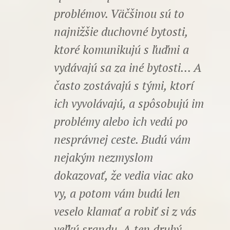
problémov. Väčšinou sú to
najnižšie duchovné bytosti,
ktoré komunikujú s ľuďmi a
vydávajú sa za iné bytosti... A
často zostávajú s tými, ktorí
ich vyvolávajú, a spôsobujú im
problémy alebo ich vedú po
nesprávnej ceste. Budú vám
nejakým nezmyslom
dokazovať, že vedia viac ako
vy, a potom vám budú len
veselo klamať a robiť si z vás
veľkú srandu. A ten druhý