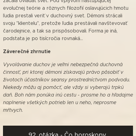
začala ovládať svet. Pod vplyvom nastupujúcej
evolučnej teórie a rôznych filozofií oslavujúcich hmotu
ľudia prestali veriť v duchovný svet. Démoni strácali
svoju "klientelu", pretože ľudia prestávali navštevovať
čarodejnice, a tak sa prispôsobovali. Forma je iná,
podstata je po tisícročia rovnaká...
Záverečné zhrnutie
Vyvolávanie duchov je veľmi nebezpečná duchovná
činnosť, pri ktorej démoni získavajú právo pôsobiť v
životoch účastníkov seansy prostredníctvom podvodu.
Niekedy môžu aj pomôcť, ale vždy si vyberajú trpkú
daň. Boh nám ponúka inú cestu - prosme ho a hľadajme
naplnenie všetkých potrieb len u neho, neprosme
mŕtvych.
92. otázka - Čo horoskopy,