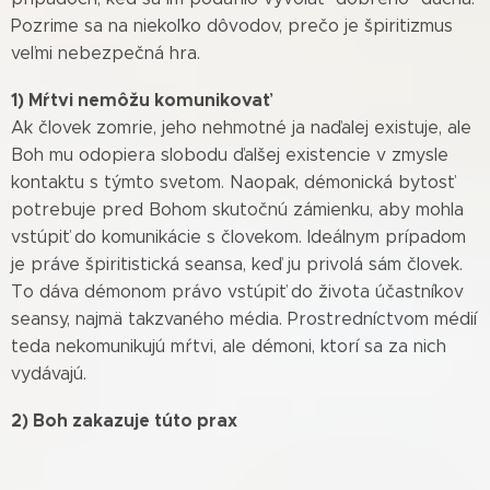
Pozrime sa na niekoľko dôvodov, prečo je špiritizmus
veľmi nebezpečná hra.
1) Mŕtvi nemôžu komunikovať
Ak človek zomrie, jeho nehmotné ja naďalej existuje, ale
Boh mu odopiera slobodu ďalšej existencie v zmysle
kontaktu s týmto svetom. Naopak, démonická bytosť
potrebuje pred Bohom skutočnú zámienku, aby mohla
vstúpiť do komunikácie s človekom. Ideálnym prípadom
je práve špiritistická seansa, keď ju privolá sám človek.
To dáva démonom právo vstúpiť do života účastníkov
seansy, najmä takzvaného média. Prostredníctvom médií
teda nekomunikujú mŕtvi, ale démoni, ktorí sa za nich
vydávajú.
2) Boh zakazuje túto prax