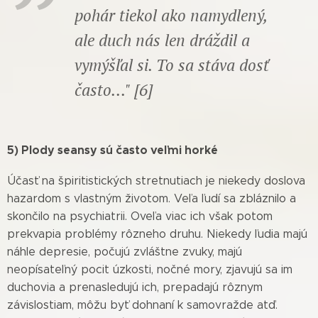
pohár tiekol ako namydlený,
ale duch nás len dráždil a
vymýšľal si. To sa stáva dosť
často..." [6]
5) Plody seansy sú často veľmi horké
Účasť na špiritistických stretnutiach je niekedy doslova
hazardom s vlastným životom. Veľa ľudí sa zbláznilo a
skončilo na psychiatrii. Oveľa viac ich však potom
prekvapia problémy rôzneho druhu. Niekedy ľudia majú
náhle depresie, počujú zvláštne zvuky, majú
neopísateľný pocit úzkosti, nočné mory, zjavujú sa im
duchovia a prenasledujú ich, prepadajú rôznym
závislostiam, môžu byť dohnaní k samovražde atď.