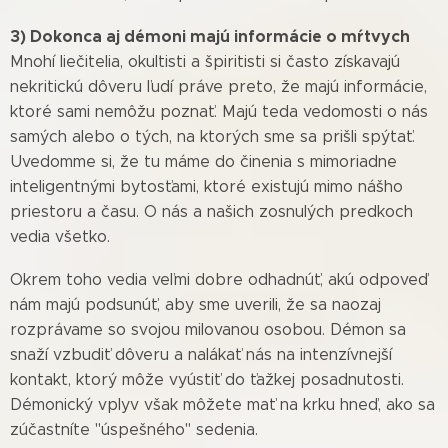
3) Dokonca aj démoni majú informácie o mŕtvych
Mnohí liečitelia, okultisti a špiritisti si často získavajú
nekritickú dôveru ľudí práve preto, že majú informácie,
ktoré sami nemôžu poznať. Majú teda vedomosti o nás
samých alebo o tých, na ktorých sme sa prišli spýtať.
Uvedomme si, že tu máme do činenia s mimoriadne
inteligentnými bytosťami, ktoré existujú mimo nášho
priestoru a času. O nás a našich zosnulých predkoch
vedia všetko.
Okrem toho vedia veľmi dobre odhadnúť, akú odpoveď
nám majú podsunúť, aby sme uverili, že sa naozaj
rozprávame so svojou milovanou osobou. Démon sa
snaží vzbudiť dôveru a nalákať nás na intenzívnejší
kontakt, ktorý môže vyústiť do ťažkej posadnutosti.
Démonický vplyv však môžete mať na krku hneď, ako sa
zúčastníte "úspešného" sedenia.