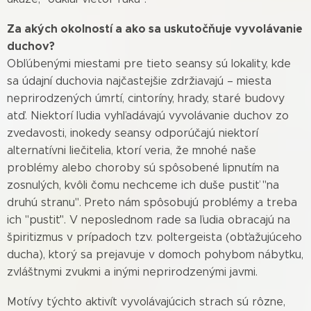
Za akých okolností a ako sa uskutočňuje vyvolávanie
duchov?
Obľúbenými miestami pre tieto seansy sú lokality, kde
sa údajní duchovia najčastejšie zdržiavajú – miesta
neprirodzených úmrtí, cintoríny, hrady, staré budovy
atď. Niektorí ľudia vyhľadávajú vyvolávanie duchov zo
zvedavosti, inokedy seansy odporúčajú niektorí
alternatívni liečitelia, ktorí veria, že mnohé naše
problémy alebo choroby sú spôsobené lipnutím na
zosnulých, kvôli čomu nechceme ich duše pustiť "na
druhú stranu". Preto nám spôsobujú problémy a treba
ich "pustiť". V neposlednom rade sa ľudia obracajú na
špiritizmus v prípadoch tzv. poltergeista (obťažujúceho
ducha), ktorý sa prejavuje v domoch pohybom nábytku,
zvláštnymi zvukmi a inými neprirodzenými javmi.
Motívy týchto aktivít vyvolávajúcich strach sú rôzne,