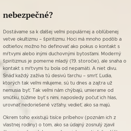
nebezpečné?
Dostávame sa k ďalšej veľmi populárnej a obľúbenej
vetve okultizmu – špiritizmu. Hoci má mnoho podôb a
odtieňov, možno ho definovať ako pokus o kontakt s
mŕtvymi alebo inými duchovnými bytosťami. Moderný
špiritizmus je pomerne mladý (19. storočie), ale snaha o
kontakt s mŕtvymi tu bola od nepamäti. A niet divu.
Snáď každý zažíva tú desivú ťarchu – smrť. Ľudia,
ktorých tak veľmi milujeme, sú tu dnes a zajtra už
nemusia byť. Tak veľmi nám chýbajú, umierame od
smútku, túžime byť s nimi, naposledy počuť ich hlas,
urovnať nedoriešené vzťahy, vedieť, ako sa majú.
Okrem toho existujú tisíce príbehov (poznám ich z
vlastnej rodiny) o tom, ako sa údajný zosnulý zjavil