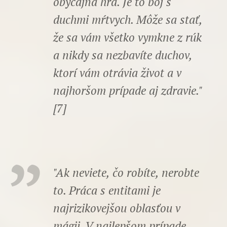
obyčajná hra. Je to boj s
duchmi mŕtvych. Môže sa stať,
že sa vám všetko vymkne z rúk
a nikdy sa nezbavíte duchov,
ktorí vám otrávia život a v
najhoršom prípade aj zdravie."
[7]
"Ak neviete, čo robíte, nerobte
to. Práca s entitami je
najrizikovejšou oblasťou v
mágii. V najlepšom prípade