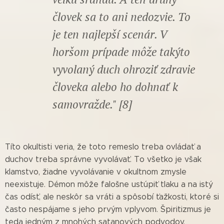
človek sa to ani nedozvie. To
je ten najlepší scenár. V
horšom prípade môže takýto
vyvolaný duch ohroziť zdravie
človeka alebo ho dohnať k
samovražde." [8]
Títo okultisti veria, že toto remeslo treba ovládať a
duchov treba správne vyvolávať. To všetko je však
klamstvo, žiadne vyvolávanie v okultnom zmysle
neexistuje. Démon môže falošne ustúpiť tlaku a na istý
čas odísť, ale neskôr sa vráti a spôsobí ťažkosti, ktoré si
často nespájame s jeho prvým vplyvom. Špiritizmus je
teda jedným z mnohých satanových podvodov.