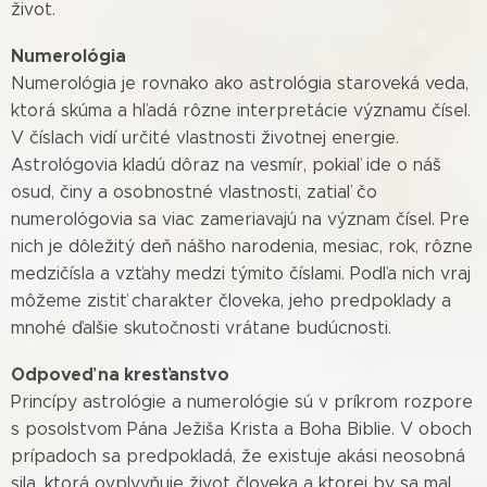
život.
Numerológia
Numerológia je rovnako ako astrológia staroveká veda,
ktorá skúma a hľadá rôzne interpretácie významu čísel.
V číslach vidí určité vlastnosti životnej energie.
Astrológovia kladú dôraz na vesmír, pokiaľ ide o náš
osud, činy a osobnostné vlastnosti, zatiaľ čo
numerológovia sa viac zameriavajú na význam čísel. Pre
nich je dôležitý deň nášho narodenia, mesiac, rok, rôzne
medzičísla a vzťahy medzi týmito číslami. Podľa nich vraj
môžeme zistiť charakter človeka, jeho predpoklady a
mnohé ďalšie skutočnosti vrátane budúcnosti.
Odpoveď na kresťanstvo
Princípy astrológie a numerológie sú v príkrom rozpore
s posolstvom Pána Ježiša Krista a Boha Biblie. V oboch
prípadoch sa predpokladá, že existuje akási neosobná
sila, ktorá ovplyvňuje život človeka a ktorej by sa mal