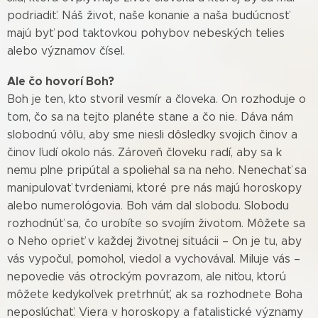
podriadiť. Náš život, naše konanie a naša budúcnosť
majú byť pod taktovkou pohybov nebeských telies
alebo významov čísel.
Ale čo hovorí Boh?
Boh je ten, kto stvoril vesmír a človeka. On rozhoduje o
tom, čo sa na tejto planéte stane a čo nie. Dáva nám
slobodnú vôľu, aby sme niesli dôsledky svojich činov a
činov ľudí okolo nás. Zároveň človeku radí, aby sa k
nemu plne pripútal a spoliehal sa na neho. Nenechať sa
manipulovať tvrdeniami, ktoré pre nás majú horoskopy
alebo numerológovia. Boh vám dal slobodu. Slobodu
rozhodnúť sa, čo urobíte so svojím životom. Môžete sa
o Neho oprieť v každej životnej situácii – On je tu, aby
vás vypočul, pomohol, viedol a vychovával. Miluje vás –
nepovedie vás otrockým povrazom, ale niťou, ktorú
môžete kedykoľvek pretrhnúť, ak sa rozhodnete Boha
neposlúchať. Viera v horoskopy a fatalistické významy