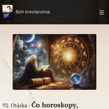
Boh kresťanstva
Čo horoskopy,
92. Otázka -