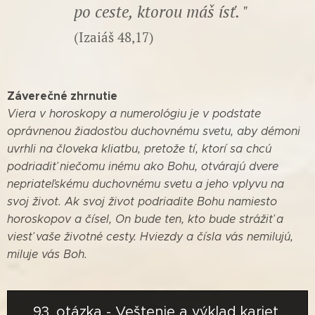
po ceste, ktorou máš ísť. "
(Izaiáš 48,17)
Záverečné zhrnutie
Viera v horoskopy a numerológiu je v podstate
oprávnenou žiadosťou duchovnému svetu, aby démoni
uvrhli na človeka kliatbu, pretože tí, ktorí sa chcú
podriadiť niečomu inému ako Bohu, otvárajú dvere
nepriateľskému duchovnému svetu a jeho vplyvu na
svoj život.
Ak svoj život podriadite Bohu namiesto
horoskopov a čísel, On bude ten, kto bude strážiť a
viesť vaše životné cesty.
Hviezdy a čísla vás nemilujú,
miluje vás Boh.
93. otázka - Veštenie a výklad kariet,