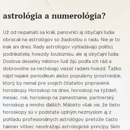
astrológia a numerológia?
Už od nepamäti sa králi, panovníci aj obyčajní ľudia
obracali na astrológov so žiadosťou o radu. Nie je to
inak ani dnes. Rady astrológov vyhľadávajú politici,
podnikatelia, hviezdy šoubiznisu, ale aj obyčajní ľudia.
Doslova desiatky miliónov ľudí žijú podľa ich rád a
dobrovoľne sa nechávajú viazať radami hviezd. Ťažko
nájsť nejaké periodikum alebo populárny prostriedok,
ktorý by nemal pre svojich čitateľov pripravené
horoskopy. Horoskop na dnes, horoskop na týždeň,
mesiac, rok, horoskop na zamestnanie, partnerský
horoskop a mnoho ďalších. Málokto však vie, že tieto
horoskopy sú v podstate úplným nezmyslom aj z
pohľadu profesionálnych astrológov, pretože často
takmer vôbec neodrážajú astrologické princípy. Skôr