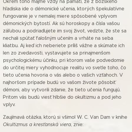
Okrem toho majme vždy na pamäti, že z božského
hľadiska ide o démonické učenia, ktorých špekulatívne
fungovanie je v nemalej miere spôsobené vplyvom
démonických bytostí. Ak sú horoskopy a čísla vašou
záľubou a podriaďujete im svoj život, vedzte, že ste sa
nechali spútať falošným učením a vrháte na seba
kliatbu. Aj keď ich neberiete príliš vážne a skúmate ich
len zo zvedavosti, vystavujete sa prinajmenšom
psychologickému účinku, pri ktorom vaše podvedomie
do určitej miery vyhodnocuje realitu vo svetle toho, čo
tieto učenia hovoria o vás alebo o vašich vzťahoch. V
najhoršom prípade budú vo vašom živote pôsobiť
démoni, aby vytvorili zdanie, že tieto učenia fungujú.
Pritom vás budú viesť hlbšie do okultizmu a pod jeho
vplyv.
Zaujímavá otázka, ktorú si všimol W. C. Van Dam v knihe
Okultizmus a kresťanská viera
, znie: