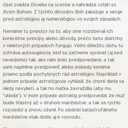
čísel zvádza človeka na scestie a nahrádza vzťah so
živým Bohom. Z týchto dôvodov Boh zakazuje a varuje
pred astrológiou aj numerológiou vo svojich zásadách.
Nemáme tu priestor na to, aby sme rozoberali ich
konkrétne princípy alebo dôvody, prečo tieto doktríny
v niektorých prípadoch fungujú. Veľmi dôležitú úlohu tu
zohráva autosugescia, keď sa začneme správať (aj keď
nevedome) tak, ako nám bolo predpovedané, a tak
sami naplníme predpoveď, alebo inokedy konáme
priamo podľa pochybných rád astrológov. Napríklad v
jednom prípade astrológovia vyhlásili, že choré dieťa sa
nikdy nevylieči, a tak ho matka zavraždila (aby mu
"uľavila"). V inom prípade astrológ predpovedal, že muž
bude šťastný až v druhom manželstve, a tak sa rýchlo
rozviedol a znovu oženil. Po období katastrofálneho
manželstva však došlo aj k rozvodu…