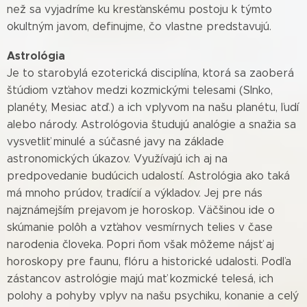
než sa vyjadríme ku kresťanskému postoju k týmto
okultným javom, definujme, čo vlastne predstavujú.
Astrológia
Je to starobylá ezoterická disciplína, ktorá sa zaoberá
štúdiom vzťahov medzi kozmickými telesami (Slnko,
planéty, Mesiac atď.) a ich vplyvom na našu planétu, ľudí
alebo národy. Astrológovia študujú analógie a snažia sa
vysvetliť minulé a súčasné javy na základe
astronomických úkazov. Využívajú ich aj na
predpovedanie budúcich udalostí. Astrológia ako taká
má mnoho prúdov, tradícií a výkladov. Jej pre nás
najznámejším prejavom je horoskop. Väčšinou ide o
skúmanie polôh a vzťahov vesmírnych telies v čase
narodenia človeka. Popri ňom však môžeme nájsť aj
horoskopy pre faunu, flóru a historické udalosti. Podľa
zástancov astrológie majú mať kozmické telesá, ich
polohy a pohyby vplyv na našu psychiku, konanie a celý