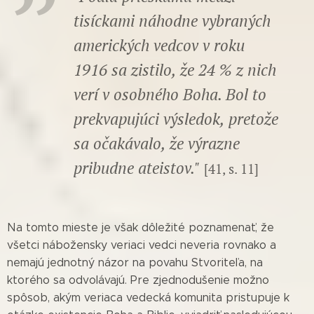
tisíckami náhodne vybraných
amerických vedcov v roku
1916 sa zistilo, že 24 % z nich
verí v osobného Boha. Bol to
prekvapujúci výsledok, pretože
sa očakávalo, že výrazne
pribudne ateistov."
[41, s. 11]
Na tomto mieste je však dôležité poznamenať, že
všetci nábožensky veriaci vedci neveria rovnako a
nemajú jednotný názor na povahu Stvoriteľa, na
ktorého sa odvolávajú. Pre zjednodušenie možno
spôsob, akým veriaca vedecká komunita pristupuje k