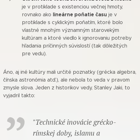
je v protiklade s existenciou večnej hmoty,
lineárne poňatie času
rovnako ako
je v
protiklade s cyklickým poňatím, ktoré bolo
vlastné mnohým významným starovekým
kultúram a ktoré viedlo k ignorovaniu potreby
hľadania príčinných súvislostí (tak dôležitých
pre vedu).
Áno, aj iné kultúry mali určité poznatky (grécka algebra,
čínska astronómia atď.), ale nebola to veda v pravom
zmysle slova. Jeden z historikov vedy, Stanley Jaki, to
vyjadril takto:
"Technické inovácie grécko-
rímskej doby, islamu a