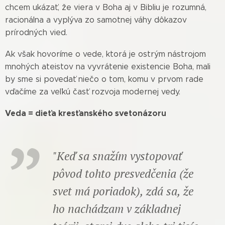
chcem ukázať, že viera v Boha aj v Bibliu je rozumná,
racionálna a vyplýva zo samotnej váhy dôkazov
prírodných vied.
Ak však hovoríme o vede, ktorá je ostrým nástrojom
mnohých ateistov na vyvrátenie existencie Boha, mali
by sme si povedať niečo o tom, komu v prvom rade
vďačíme za veľkú časť rozvoja modernej vedy.
Veda = dieťa kresťanského svetonázoru
"Keď sa snažím vystopovať
pôvod tohto presvedčenia (že
svet má poriadok), zdá sa, že
ho nachádzam v základnej