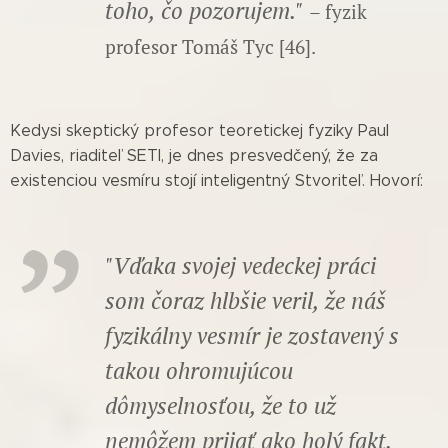
toho, čo pozorujem."
– fyzik
profesor Tomáš Tyc [46].
Kedysi skeptický profesor teoretickej fyziky Paul
Davies, riaditeľ SETI, je dnes presvedčený, že za
existenciou vesmíru stojí inteligentný Stvoriteľ. Hovorí:
"Vďaka svojej vedeckej práci
som čoraz hlbšie veril, že náš
fyzikálny vesmír je zostavený s
takou ohromujúcou
dômyselnosťou, že to už
nemôžem prijať ako holý fakt.