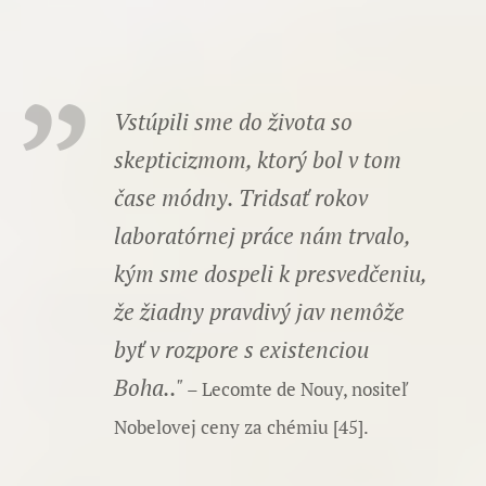
Vstúpili sme do života so
skepticizmom, ktorý bol v tom
čase módny. Tridsať rokov
laboratórnej práce nám trvalo,
kým sme dospeli k presvedčeniu,
že žiadny pravdivý jav nemôže
byť v rozpore s existenciou
Boha.."
– Lecomte de Nouy, nositeľ
Nobelovej ceny za chémiu [45].