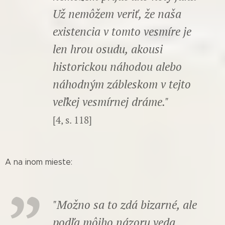
Už nemôžem veriť, že naša
existencia v tomto vesmíre je
len hrou osudu, akousi
historickou náhodou alebo
náhodným zábleskom v tejto
veľkej vesmírnej dráme."
[4, s. 118]
A na inom mieste:
"Možno sa to zdá bizarné, ale
podľa môjho názoru veda