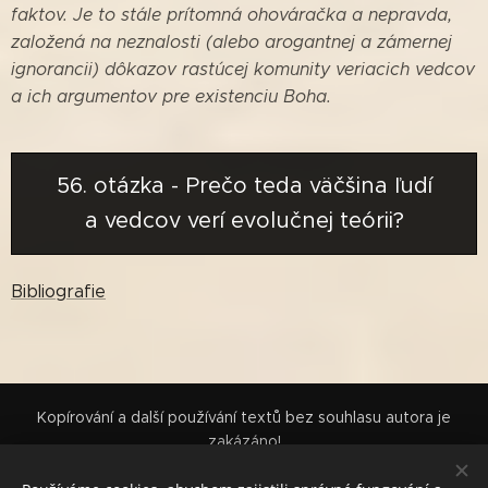
faktov.
Je to stále prítomná ohováračka a nepravda,
založená na neznalosti (alebo arogantnej a zámernej
ignorancii) dôkazov rastúcej komunity veriacich vedcov
a ich argumentov pre existenciu
Boha.
56. otázka - Prečo teda väčšina ľudí
a vedcov verí evolučnej teórii?
Bibliografie
Kopírování a další používání textů bez souhlasu autora je
zakázáno!
Pokud se vám obsah líbí, podpořte jej sdílením nebo nákupem