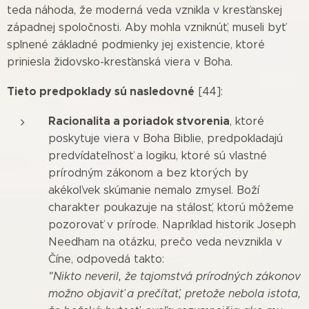
teda náhoda, že moderná veda vznikla v kresťanskej
západnej spoločnosti. Aby mohla vzniknúť, museli byť
splnené základné podmienky jej existencie, ktoré
priniesla židovsko-kresťanská viera v Boha.
Tieto predpoklady sú nasledovné
[44]:
Racionalita a poriadok stvorenia
, ktoré
poskytuje viera v Boha Biblie, predpokladajú
predvídateľnosť a logiku, ktoré sú vlastné
prírodným zákonom a bez ktorých by
akékoľvek skúmanie nemalo zmysel. Boží
charakter poukazuje na stálosť, ktorú môžeme
pozorovať v prírode. Napríklad historik Joseph
Needham na otázku, prečo veda nevznikla v
Číne, odpovedá takto:
"Nikto neveril, že tajomstvá prírodných zákonov
možno objaviť a prečítať, pretože nebola istota,