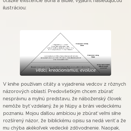
otázke existencie Boha a Biblie, vyjadriť nasledujúcou
ilustráciou:
Vědci, kreacionismus, evoluce
V knihe používam citáty a vyjadrenia vedcov z rôznych
názorových oblastí. Predovšetkým chcem zbúrať
nesprávnu a mylnú predstavu, že náboženský človek
nemôže byť vzdelaný, že je hlúpy a bráni vedeckému
poznaniu. Mojou ďalšou ambíciou je zbúrať veľmi silne
rozšírený názor, že biblickému opisu sa nedá veriť a že
mu chýba akékoľvek vedecké zdôvodnenie. Naopak,