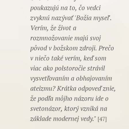
poukazujú na to, čo vedci
zvyknú nazývať 'Božia myseľ'.
Verím, že život a
rozmnožovanie majú svoj
pôvod v božskom zdroji. Prečo
v niečo také verím, keď som
viac ako polstoročie strávil
vysvetľovaním a obhajovaním
ateizmu? Krátka odpoveď znie,
že podľa môjho názoru ide o
svetonázor, ktorý vzniká na
základe modernej vedy."
[47]