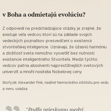
v Boha a odmietajú evolúciu?
Z odpovedí na predchádzajúce otázky je zrejmé, že
existuje veľa vedcov, ktorí sú na základe svojich
vedeckých poznatkov presvedčení o existencii
stvoriteľskej inteligencie. Uznávajú, že úžasnú harmóniu
a zložitosť sveta nemožno vysvetliť bez nutnosti
existencie inteligentného Stvoriteľa. Medzi týchto
vedcov patria absolventi najprestížnejších svetových
univerzít a mnohí nositelia Nobelovej ceny.
Biofyzik Alexander Fink, riaditeľ Nemeckého inštitútu pre vedu
a vieru, uvádza:
"Podľa prieskumu medzi