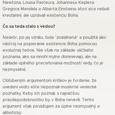
Newtona, Louisa Pasteura, Johannesa Keplera,
Gregora Mendela a Alberta Einsteina, ktorí síce neboli
kresťanmi, ale uznávali existenciu Boha.
Čo sa teda stalo s vedou?
Neskôr, po jej vzniku, bola "znásilnená" a použitá ako
nástroj na popieranie existencie Boha pomocou
evolučnej teórie. Nie však na základe väčšieho
poznania, ako sa mnohí mylne domnievajú, ale na
základe úplného preceňovania možností vedy, čo je
nezmyselné.
Obľúbeným argumentom kritikov je tvrdenie, že
uvedení vedci ešte nepoznali moderné vedecké
poznatky. Keby ich poznali, s najväčšou
pravdepodobnosťou by v Boha neverili. Tento
argument však považujem za úplne nezmyselný a
alibistický.