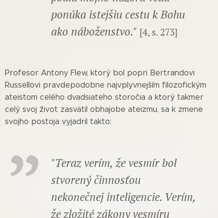
ponúka istejšiu cestu k Bohu
ako náboženstvo."
[4, s. 273]
Profesor Antony Flew, ktorý bol popri Bertrandovi
Russellovi pravdepodobne najvplyvnejším filozofickým
ateistom celého dvadsiateho storočia a ktorý takmer
celý svoj život zasvätil obhajobe ateizmu, sa k zmene
svojho postoja vyjadril takto:
"Teraz verím, že vesmír bol
stvorený činnosťou
nekonečnej inteligencie. Verím,
že zložité zákony vesmíru