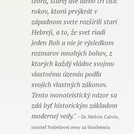
teórii, starej dve alebo tri tisíc
rokov, ktorú prvýkrát v
západnom svete rozšírili starí
Hebreji, a to, že svet riadi
jeden Boh a nie je výsledkom
rozmarov mnohých bohov, z
ktorých každý vládne svojmu
vlastnému územiu podľa
svojich vlastných zákonov.
Tento monoteistický názor sa
zdá byť historickým základom
modernej vedy."
– Dr. Melvin Calvin,
nositeľ Nobelovej ceny za biochémiu