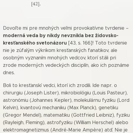
[42].
Dovoľte mi pre mnohých veľmi provokatívne tvrdenie –
moderná veda by nikdy nevznikla bez židovsko-
kresťanského svetonázoru
[43, s. 166]! Toto tvrdenie
nie je zúfalým výkrikom kresťanských fanatikov, ale
osobným vyznaním mnohých vedcov, ktorí stáli pri
zrode moderných vedeckých disciplín, ako ich poznáme
dnes.
Boli to kresťanskí vedci, ktorí ich zrodili. Ide napr. o
chirurgiu (Joseph Lister), mikrobiológiu (Louis Pasteur),
astronómiu (Johannes Kepler), molekulárnu fyziku (Lord
Kelvin), kvantovú mechaniku (Max Planck), genetiku
(Gregor Mendel), matematiku (Gottfried Leibniz), fyziku
(Rayleigh, Fleming), astrofyziku (William Herschel) alebo
elektromagnetizmus (André-Marie Ampère) atď. Nie je