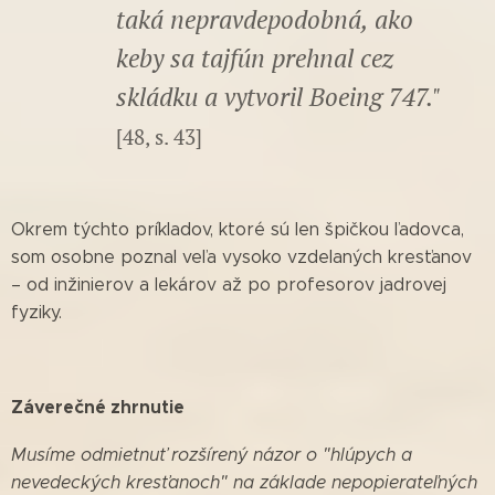
taká nepravdepodobná, ako
keby sa tajfún prehnal cez
skládku a vytvoril Boeing 747."
[48, s. 43]
Okrem týchto príkladov, ktoré sú len špičkou ľadovca,
som osobne poznal veľa vysoko vzdelaných kresťanov
– od inžinierov a lekárov až po profesorov jadrovej
fyziky.
Záverečné zhrnutie
Musíme odmietnuť rozšírený názor o "hlúpych a
nevedeckých kresťanoch" na základe nepopierateľných